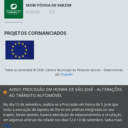
MOB
i
PÓVOA DE VARZIM
Android
IOS
PROJETOS COFINANCIADOS
Todos os conteúdos © 2026 Câmara Municipal da Póvoa de Varzim - Desenvolvido
por
Dipcode
AVISO: PROCISSÃO EM HONRA DE SÃO JOSÉ - ALTERAÇÕES
AO TRÂNSITO AUTOMÓVEL
No dia 13 de setembro, realiza-se a Procissão em honra de S. José que
inclui a execução de tapetes de flores em artérias integradas no seu
trajeto. Neste sentido, haverá interdição de estacionamento e circulação
em algumas artérias da cidade nos dias 12 e 13 de setembro. Saiba mais
aqui.