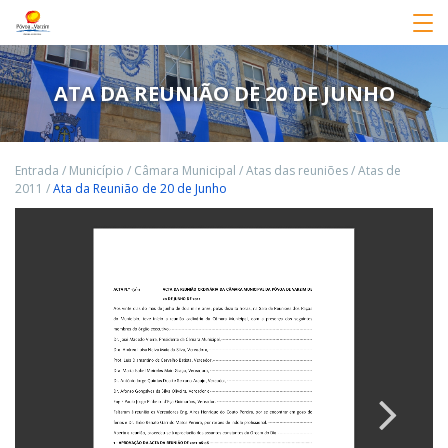
ATA DA REUNIÃO DE 20 DE JUNHO
Entrada
/
Município
/
Câmara Municipal
/
Atas das reuniões
/
Atas de
2011
/
Ata da Reunião de 20 de Junho