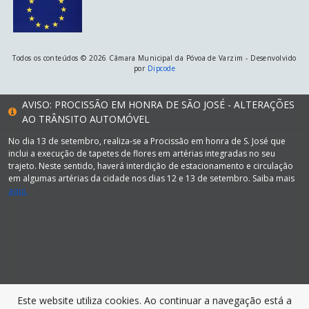
Todos os conteúdos © 2026 Câmara Municipal da Póvoa de Varzim - Desenvolvido
por
Dipcode
AVISO: PROCISSÃO EM HONRA DE SÃO JOSÉ - ALTERAÇÕES
AO TRÂNSITO AUTOMÓVEL
No dia 13 de setembro, realiza-se a Procissão em honra de S. José que
inclui a execução de tapetes de flores em artérias integradas no seu
trajeto. Neste sentido, haverá interdição de estacionamento e circulação
em algumas artérias da cidade nos dias 12 e 13 de setembro. Saiba mais
aqui.
Este website utiliza cookies. Ao continuar a navegação está a