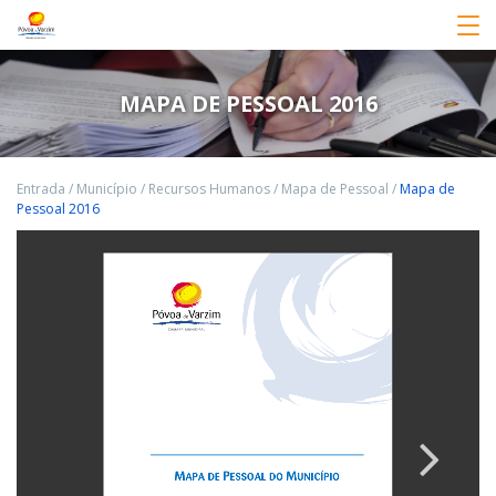
MAPA DE PESSOAL 2016
Entrada
/
Município
/
Recursos Humanos
/
Mapa de Pessoal
/
Mapa de
Pessoal 2016