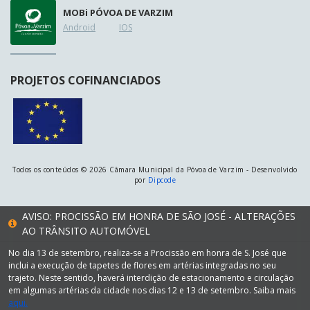
MOB
i
PÓVOA DE VARZIM
Android
IOS
PROJETOS COFINANCIADOS
Todos os conteúdos © 2026 Câmara Municipal da Póvoa de Varzim - Desenvolvido
por
Dipcode
AVISO: PROCISSÃO EM HONRA DE SÃO JOSÉ - ALTERAÇÕES
AO TRÂNSITO AUTOMÓVEL
No dia 13 de setembro, realiza-se a Procissão em honra de S. José que
inclui a execução de tapetes de flores em artérias integradas no seu
trajeto. Neste sentido, haverá interdição de estacionamento e circulação
em algumas artérias da cidade nos dias 12 e 13 de setembro. Saiba mais
aqui.