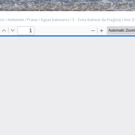
rio
/
Ambiente
/
Praias
/
Águas balneares
/
5 - Zona Balnear da Fragosa
/
Ano 2