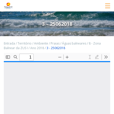
3 – 25062018
Entrada
/
Território
/
Ambiente
/
Praias
/
Águas balneares
/
8 - Zona
Balnear da ZUS I
/
Ano 2018
/
3 - 25062018