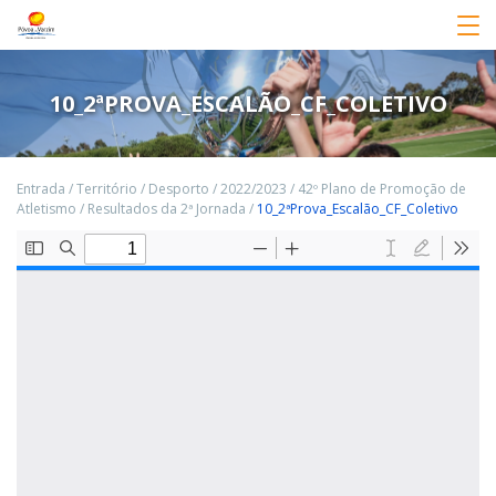
10_2ªPROVA_ESCALÃO_CF_COLETIVO
Entrada
/
Território
/
Desporto
/
2022/2023
/
42º Plano de Promoção de
Atletismo
/
Resultados da 2ª Jornada
/
10_2ªProva_Escalão_CF_Coletivo