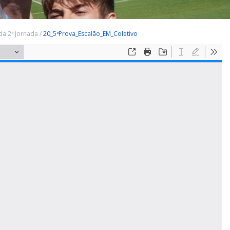
da 2ª Jornada
/
20_5ªProva_Escalão_EM_Coletivo