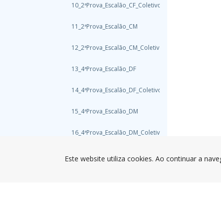
10_2ªProva_Escalão_CF_Coletivo
11_2ªProva_Escalão_CM
12_2ªProva_Escalão_CM_Coletivo
13_4ªProva_Escalão_DF
14_4ªProva_Escalão_DF_Coletivo
15_4ªProva_Escalão_DM
16_4ªProva_Escalão_DM_Coletivo
17_5ªProva_Escalão_EF
Este website utiliza cookies. Ao continuar a nave
18_5ªProva_Escalão_EF_Coletivo
19_5ªProva_Escalão_EM
20_5ªProva_Escalão_EM_Coletivo