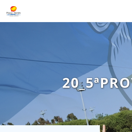
20_5ªPR