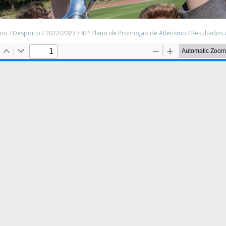
rio
/
Desporto
/
2022/2023
/
42º Plano de Promoção de Atletismo
/
Resultados 