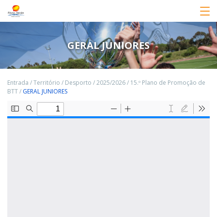
GERAL JUNIORES
Entrada
/
Território
/
Desporto
/
2025/2026
/
15.º Plano de Promoção de
BTT
/
GERAL JUNIORES