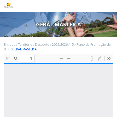
GERAL MASTER A
Entrada
/
Território
/
Desporto
/
2025/2026
/
15.º Plano de Promoção de
BTT
/
GERAL MASTER A