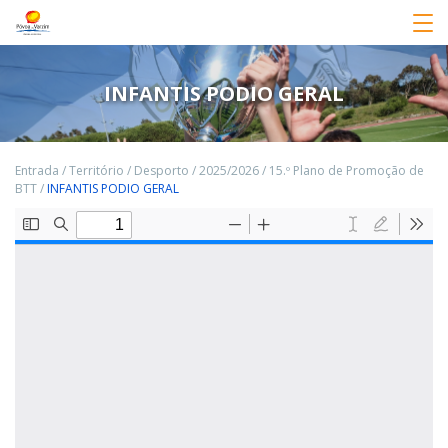
INFANTIS PODIO GERAL
Entrada
/
Território
/
Desporto
/
2025/2026
/
15.º Plano de Promoção de
BTT
/
INFANTIS PODIO GERAL