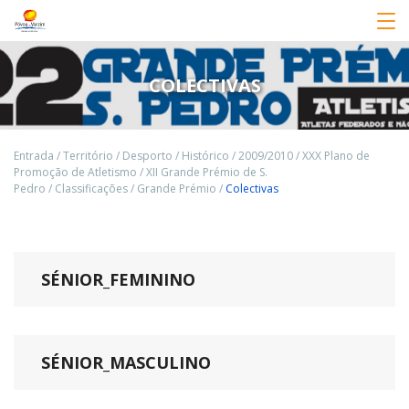
COLECTIVAS
Entrada
/
Território
/
Desporto
/
Histórico
/
2009/2010
/
XXX Plano de
Promoção de Atletismo
/
XII Grande Prémio de S.
Pedro
/
Classificações
/
Grande Prémio
/
Colectivas
SÉNIOR_FEMININO
SÉNIOR_MASCULINO