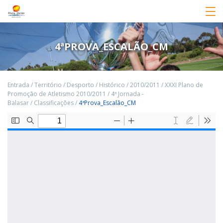
4ªPROVA_ESCALÃO_CM
Entrada
/
Território
/
Desporto
/
Histórico
/
2010/2011
/
XXXI Plano de
Promoção de Atletismo 2010/2011
/
4ª Jornada -
Balasar
/
Classificações
/
4ªProva_Escalão_CM