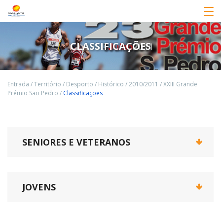
CLASSIFICAÇÕES
Entrada
/
Território
/
Desporto
/
Histórico
/
2010/2011
/
XXIII Grande
Prémio São Pedro
/
Classificações
SENIORES E VETERANOS
JOVENS