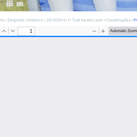
rio
/
Desporto
/
Histórico
/
2013/2014
/
1º Trail Varzim Lazer
/
Classificações
/
P