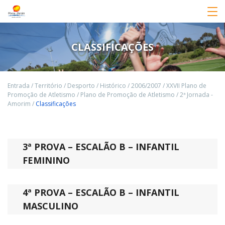
CLASSIFICAÇÕES
Entrada
/
Território
/
Desporto
/
Histórico
/
2006/2007
/
XXVII Plano de
Promoção de Atletismo
/
Plano de Promoção de Atletismo
/
2ª Jornada -
Amorim
/
Classificações
3ª PROVA – ESCALÃO B – INFANTIL
FEMININO
4ª PROVA – ESCALÃO B – INFANTIL
MASCULINO