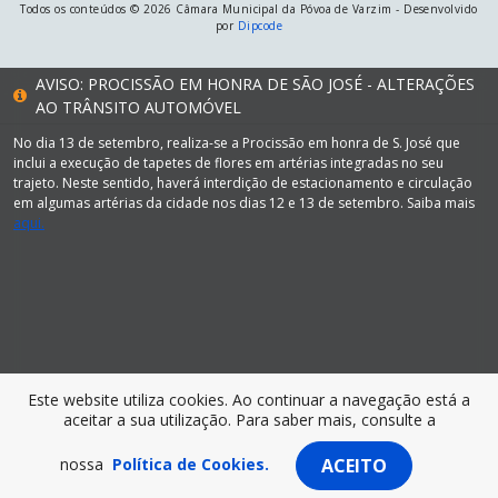
Todos os conteúdos © 2026 Câmara Municipal da Póvoa de Varzim - Desenvolvido
por
Dipcode
AVISO: PROCISSÃO EM HONRA DE SÃO JOSÉ - ALTERAÇÕES
AO TRÂNSITO AUTOMÓVEL
No dia 13 de setembro, realiza-se a Procissão em honra de S. José que
inclui a execução de tapetes de flores em artérias integradas no seu
trajeto. Neste sentido, haverá interdição de estacionamento e circulação
em algumas artérias da cidade nos dias 12 e 13 de setembro. Saiba mais
aqui.
Este website utiliza cookies. Ao continuar a navegação está a
aceitar a sua utilização. Para saber mais, consulte a
nossa
Política de Cookies.
ACEITO