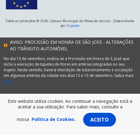
Todos os conteúdos © 2026 Câmara Municipal da Póvoa de Varzim - Desenvolvido
por
Dipcode
AVISO: PROCISSÃO EM HONRA DE SÃO JOSÉ - ALTERAÇÕES
AO TRÂNSITO AUTOMÓVEL
No dia 13 de setembro, realiza-se a Procissão em honra de S. José que
inclui a execução de tapetes de flores em artérias integradas no seu
trajeto. Neste sentido, haverá interdição de estacionamento e circulação
em algumas artérias da cidade nos dias 12 e 13 de setembro. Saiba mais
aqui.
Este website utiliza cookies. Ao continuar a navegação está a
aceitar a sua utilização. Para saber mais, consulte a
nossa
Política de Cookies.
ACEITO
Visite Póvoa de Varzim