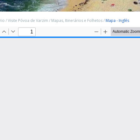
rio
/
Visite Póvoa de Varzim
/
Mapas, Itinerários e Folhetos
/
Mapa - Inglês