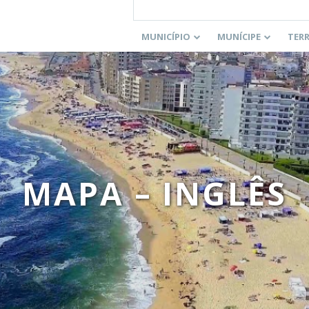
MUNICÍPIO
MUNÍCIPE
TER
MAPA – INGLÊS