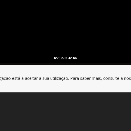
AVER-O-MAR
gação está a aceitar a sua utilização. Para saber mais, consulte a no