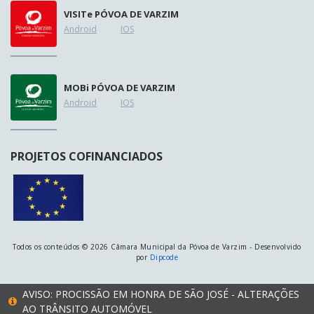
VISIT
e
PÓVOA DE VARZIM
Android
IOS
MOB
i
PÓVOA DE VARZIM
Android
IOS
PROJETOS COFINANCIADOS
Todos os conteúdos © 2026 Câmara Municipal da Póvoa de Varzim - Desenvolvido
por
Dipcode
AVISO: PROCISSÃO EM HONRA DE SÃO JOSÉ - ALTERAÇÕES
AO TRÂNSITO AUTOMÓVEL