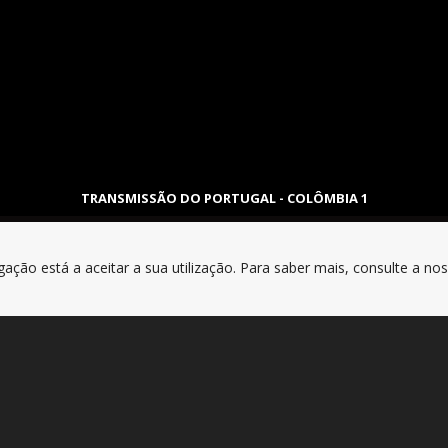
TRANSMISSÃO DO PORTUGAL - COLÔMBIA 1
gação está a aceitar a sua utilização. Para saber mais, consulte a no