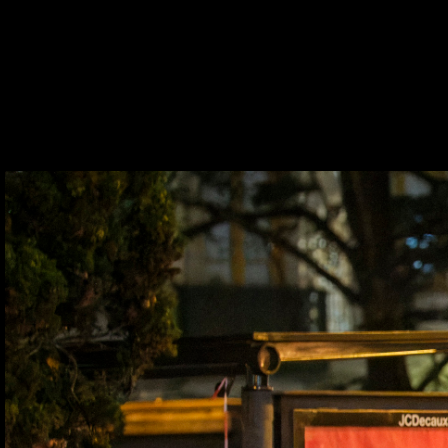
Entrada
/
Comunicação
/
Fotografias
/
São Pedro 2026
/
Tr
TRANSMISSÃO DO PO