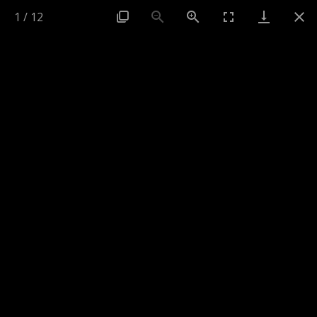
1
/
12