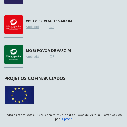
VISIT
e
PÓVOA DE VARZIM
Android
IOS
MOB
i
PÓVOA DE VARZIM
Android
IOS
PROJETOS COFINANCIADOS
Todos os conteúdos © 2026 Câmara Municipal da Póvoa de Varzim - Desenvolvido
por
Dipcode