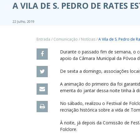
A VILA DE S. PEDRO DE RATES E
22 Julho, 2019
Entrada
/
Comunicação
/
Notícias
/
A Vila de S. Pedro de R
Durante o passado fim de semana, o cen
apoio da Câmara Municipal da Póvoa d
De sexta a domingo, associações locais
A animação do primeiro dia foi garantid
ementa do jantar dessa noite tinha à 
No sábado, realizou o Festival de Folc
recriação histórica sobre a vida de T
À noite, já depois da Comissão de Fest
Folclore.