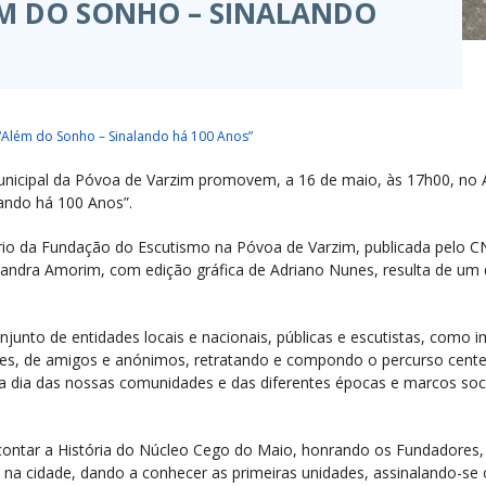
ÉM DO SONHO – SINALANDO
“Além do Sonho – Sinalando há 100 Anos”
icipal da Póvoa de Varzim promovem, a 16 de maio, às 17h00, no Au
lando há 100 Anos”.
io da Fundação do Escutismo na Póvoa de Varzim, publicada pelo C
e Sandra Amorim, com edição gráfica de Adriano Nunes, resulta de um
junto de entidades locais e nacionais, públicas e escutistas, como i
ares, de amigos e anónimos, retratando e compondo o percurso cente
 a dia das nossas comunidades e das diferentes épocas e marcos soc
 contar a História do Núcleo Cego do Maio, honrando os Fundadores, 
na cidade, dando a conhecer as primeiras unidades, assinalando-se 