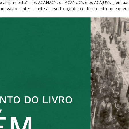
 “acampamento” – os ACANAC’s, os ACANUC’s e os ACAJUV’s -, enqua
o um vasto e interessante acervo fotográfico e documental, que quere