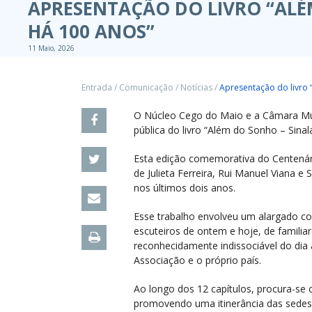
APRESENTAÇÃO DO LIVRO “AL
HÁ 100 ANOS”
11 Maio, 2026
Entrada
/
Comunicação
/
Notícias
/
Apresentação do livro 
O Núcleo Cego do Maio e a Câmara Mun
pública do livro “Além do Sonho – Sina
Esta edição comemorativa do Centenár
de Julieta Ferreira, Rui Manuel Viana 
nos últimos dois anos.
Esse trabalho envolveu um alargado con
escuteiros de ontem e hoje, de famili
reconhecidamente indissociável do dia
Associação e o próprio país.
Ao longo dos 12 capítulos, procura-se
promovendo uma itinerância das sedes 