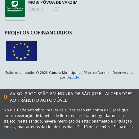
MOB
i
PÓVOA DE VARZIM
Android
IOS
PROJETOS COFINANCIADOS
Todos os conteúdos © 2026 Câmara Municipal da Póvoa de Varzim - Desenvolvido
por
Dipcode
AVISO: PROCISSÃO EM HONRA DE SÃO JOSÉ - ALTERAÇÕES
AO TRÂNSITO AUTOMÓVEL
No dia 13 de setembro, realiza-se a Procissão em honra de S. José que
inclui a execução de tapetes de flores em artérias integradas no seu
trajeto. Neste sentido, haverá interdição de estacionamento e circulação
em algumas artérias da cidade nos dias 12 e 13 de setembro. Saiba mais
aqui.