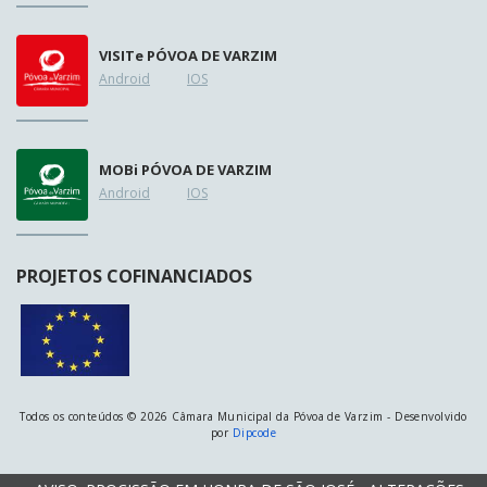
VISIT
e
PÓVOA DE VARZIM
Android
IOS
MOB
i
PÓVOA DE VARZIM
Android
IOS
PROJETOS COFINANCIADOS
Todos os conteúdos © 2026 Câmara Municipal da Póvoa de Varzim - Desenvolvido
por
Dipcode