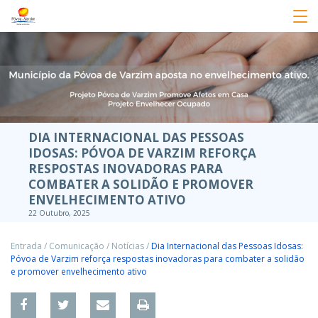
DIA INTERNACIONAL DAS PESSOAS
IDOSAS: PÓVOA DE VARZIM REFORÇA
RESPOSTAS INOVADORAS PARA
COMBATER A SOLIDÃO E PROMOVER
ENVELHECIMENTO ATIVO
22 Outubro, 2025
Entrada
/
Comunicação
/
Notícias
/
Dia Internacional das Pessoas Idosas:
Póvoa de Varzim reforça respostas inovadoras para combater a solidão
e promover envelhecimento ativo