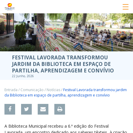
FESTIVAL LAVORADA TRANSFORMOU
JARDIM DA BIBLIOTECA EM ESPAÇO DE
PARTILHA, APRENDIZAGEM E CONVÍVIO
22 Junho, 2026
Entrada
/
Comunicação
/
Notícias
/
Festival Lavorada transformou jardim
da Biblioteca em espaço de partilha, aprendizagem e convívio
A Biblioteca Municipal recebeu a 6.ª edição do Festival
Lavorada, um encontro dedicado aos saberes têxteis, à criação