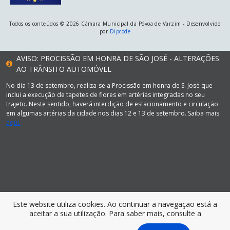
Todos os conteúdos © 2026 Câmara Municipal da Póvoa de Varzim - Desenvolvido
por
Dipcode
AVISO: PROCISSÃO EM HONRA DE SÃO JOSÉ - ALTERAÇÕES
AO TRÂNSITO AUTOMÓVEL
No dia 13 de setembro, realiza-se a Procissão em honra de S. José que
inclui a execução de tapetes de flores em artérias integradas no seu
trajeto. Neste sentido, haverá interdição de estacionamento e circulação
em algumas artérias da cidade nos dias 12 e 13 de setembro. Saiba mais
aqui.
Este website utiliza cookies. Ao continuar a navegação está a
aceitar a sua utilização. Para saber mais, consulte a