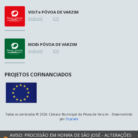
VISIT
e
PÓVOA DE VARZIM
Android
IOS
MOB
i
PÓVOA DE VARZIM
Android
IOS
PROJETOS COFINANCIADOS
Todos os conteúdos © 2026 Câmara Municipal da Póvoa de Varzim - Desenvolvido
por
Dipcode
AVISO: PROCISSÃO EM HONRA DE SÃO JOSÉ - ALTERAÇÕES