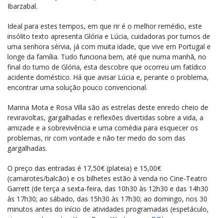
Ibarzabal.
Ideal para estes tempos, em que rir é o melhor remédio, este
insólito texto apresenta Glória e Lúcia, cuidadoras por turnos de
uma senhora sérvia, já com muita idade, que vive em Portugal e
longe da família. Tudo funciona bem, até que numa manhã, no
final do turno de Glória, esta descobre que ocorreu um fatídico
acidente doméstico. Há que avisar Lúcia e, perante o problema,
encontrar uma solução pouco convencional.
Marina Mota e Rosa Villa são as estrelas deste enredo cheio de
reviravoltas, gargalhadas e reflexões divertidas sobre a vida, a
amizade e a sobrevivência e uma comédia para esquecer os
problemas, rir com vontade e não ter medo do som das
gargalhadas.
O preço das entradas é 17,50€ (plateia) e 15,00€
(camarotes/balcão) e os bilhetes estão à venda no Cine-Teatro
Garrett (de terça a sexta-feira, das 10h30 às 12h30 e das 14h30
às 17h30; ao sábado, das 15h30 às 17h30; ao domingo, nos 30
minutos antes do início de atividades programadas (espetáculo,