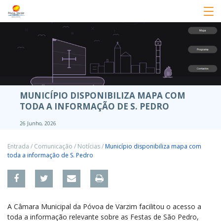
MUNICÍPIO DISPONIBILIZA MAPA COM
TODA A INFORMAÇÃO DE S. PEDRO
26 Junho, 2026
Entrada
/
Comunicação
/
Notícias
/
Município disponibiliza mapa com
toda a informação de S. Pedro
A Câmara Municipal da Póvoa de Varzim facilitou o acesso a
toda a informação relevante sobre as Festas de São Pedro,