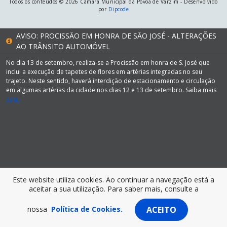
Todos os conteúdos © 2026 Câmara Municipal da Póvoa de Varzim - Desenvolvido
por
Dipcode
AVISO: PROCISSÃO EM HONRA DE SÃO JOSÉ - ALTERAÇÕES
AO TRÂNSITO AUTOMÓVEL
No dia 13 de setembro, realiza-se a Procissão em honra de S. José que
inclui a execução de tapetes de flores em artérias integradas no seu
trajeto. Neste sentido, haverá interdição de estacionamento e circulação
em algumas artérias da cidade nos dias 12 e 13 de setembro. Saiba mais
aqui.
Este website utiliza cookies. Ao continuar a navegação está a
aceitar a sua utilização. Para saber mais, consulte a
nossa
Política de Cookies.
ACEITO