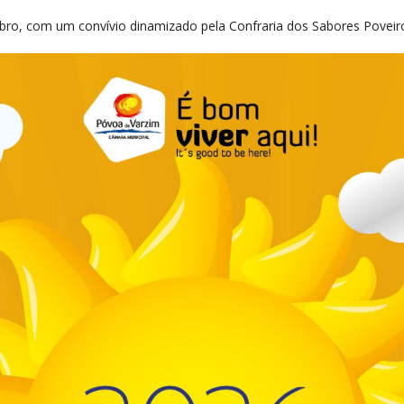
mbro, com um convívio dinamizado pela Confraria dos Sabores Poveir