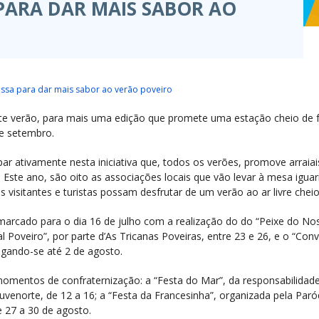
PARA DAR MAIS SABOR AO
essa para dar mais sabor ao verão poveiro
ste verão, para mais uma edição que promete uma estação cheio de fe
de setembro.
par ativamente nesta iniciativa que, todos os verões, promove arraia
. Este ano, são oito as associações locais que vão levar à mesa igua
s visitantes e turistas possam desfrutar de um verão ao ar livre cheio
arcado para o dia 16 de julho com a realização do do “Peixe do No
al Poveiro”, por parte d’As Tricanas Poveiras, entre 23 e 26, e o “Conv
ongando-se até 2 de agosto.
omentos de confraternização: a “Festa do Mar”, da responsabilidade
Juvenorte, de 12 a 16; a “Festa da Francesinha”, organizada pela Paróq
e 27 a 30 de agosto.