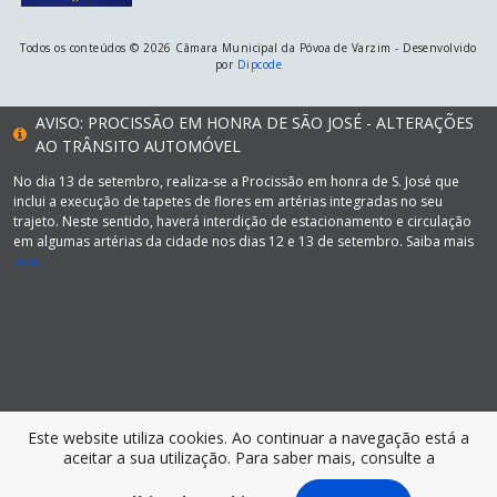
Todos os conteúdos © 2026 Câmara Municipal da Póvoa de Varzim - Desenvolvido
por
Dipcode
AVISO: PROCISSÃO EM HONRA DE SÃO JOSÉ - ALTERAÇÕES
AO TRÂNSITO AUTOMÓVEL
No dia 13 de setembro, realiza-se a Procissão em honra de S. José que
inclui a execução de tapetes de flores em artérias integradas no seu
trajeto. Neste sentido, haverá interdição de estacionamento e circulação
em algumas artérias da cidade nos dias 12 e 13 de setembro. Saiba mais
aqui.
Este website utiliza cookies. Ao continuar a navegação está a
aceitar a sua utilização. Para saber mais, consulte a