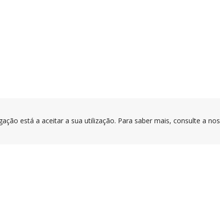
gação está a aceitar a sua utilização. Para saber mais, consulte a no
PORTAL
APPS
PROJETO
COFINAN
Privacidade e