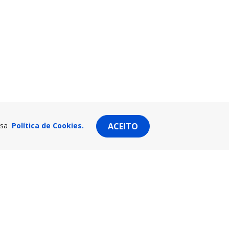
ssa
Política de Cookies.
ACEITO
AVISO: PROCISSÃO EM HONRA DE SÃO
JOSÉ - ALTERAÇÕES AO TRÂNSITO
S
AUTOMÓVEL
CIADOS