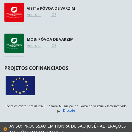
VISIT
e
PÓVOA DE VARZIM
Android
IOS
MOB
i
PÓVOA DE VARZIM
Android
IOS
PROJETOS COFINANCIADOS
Todos os conteúdos © 2026 Câmara Municipal da Póvoa de Varzim - Desenvolvido
por
Dipcode
AVISO: PROCISSÃO EM HONRA DE SÃO JOSÉ - ALTERAÇÕES