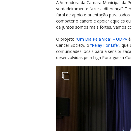
A Vereadora da Câmara Municipal da P
verdadeiramente fazer a diferença”. Te
farol de apoio e orientação para todo
combater o cancro e apoiar aqueles q
de juntos somos mais fortes. Vamos co
O projeto
“Um Dia Pela Vida” – UDPV
é
Cancer Society, o
“Relay For Life”
, que 
comunidades locais para a sensibilizaç
desenvolvidas pela Liga Portuguesa Co