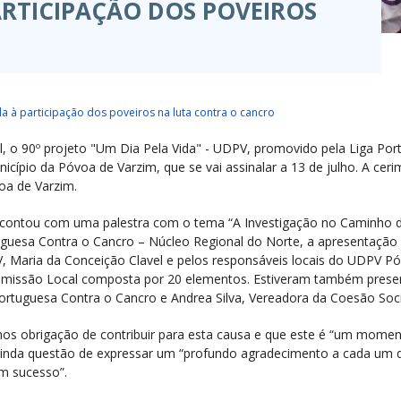
PARTICIPAÇÃO DOS POVEIROS
la à participação dos poveiros na luta contra o cancro
al, o 90º projeto "Um Dia Pela Vida" - UDPV, promovido pela Liga Po
icípio da Póvoa de Varzim, que se vai assinalar a 13 de julho. A ce
oa de Varzim.
 contou com uma palestra com o tema “A Investigação no Caminho 
tuguesa Contra o Cancro – Núcleo Regional do Norte, a apresentação 
Maria da Conceição Clavel e pelos responsáveis locais do UDPV Póvo
omissão Local composta por 20 elementos. Estiveram também presen
ortuguesa Contra o Cancro e Andrea Silva, Vereadora da Coesão Soci
os obrigação de contribuir para esta causa e que este é “um momento
 ainda questão de expressar um “profundo agradecimento a cada um 
m sucesso”.