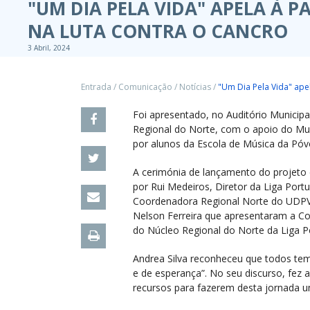
"UM DIA PELA VIDA" APELA À 
NA LUTA CONTRA O CANCRO
3 Abril, 2024
Entrada
/
Comunicação
/
Notícias
/
"Um Dia Pela Vida" ape
Foi apresentado, no Auditório Municip
Regional do Norte, com o apoio do Mun
por alunos da Escola de Música da Póv
A cerimónia de lançamento do projeto
por Rui Medeiros, Diretor da Liga Por
Coordenadora Regional Norte do UDPV, 
Nelson Ferreira que apresentaram a C
do Núcleo Regional do Norte da Liga P
Andrea Silva reconheceu que todos tem
e de esperança”. No seu discurso, fez
recursos para fazerem desta jornada u