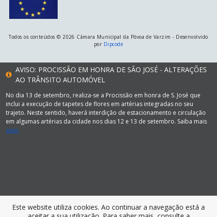
Todos os conteúdos © 2026 Câmara Municipal da Póvoa de Varzim - Desenvolvido
por
Dipcode
AVISO: PROCISSÃO EM HONRA DE SÃO JOSÉ - ALTERAÇÕES
AO TRÂNSITO AUTOMÓVEL
No dia 13 de setembro, realiza-se a Procissão em honra de S. José que
inclui a execução de tapetes de flores em artérias integradas no seu
trajeto. Neste sentido, haverá interdição de estacionamento e circulação
em algumas artérias da cidade nos dias 12 e 13 de setembro. Saiba mais
aqui.
Este website utiliza cookies. Ao continuar a navegação está a
aceitar a sua utilização. Para saber mais, consulte a