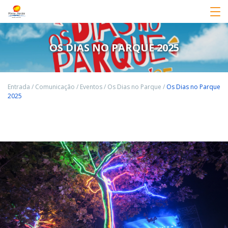
OS DIAS NO PARQUE 2025
Entrada
/
Comunicação
/
Eventos
/
Os Dias no Parque
/
Os Dias no Parque
2025