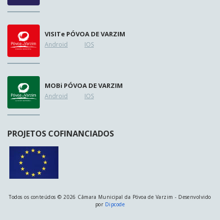
VISIT
e
PÓVOA DE VARZIM
Android
IOS
MOB
i
PÓVOA DE VARZIM
Android
IOS
PROJETOS COFINANCIADOS
Todos os conteúdos © 2026 Câmara Municipal da Póvoa de Varzim - Desenvolvido
por
Dipcode