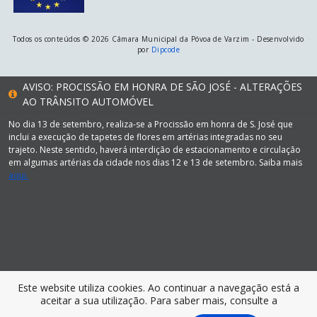
Todos os conteúdos © 2026 Câmara Municipal da Póvoa de Varzim - Desenvolvido
por
Dipcode
AVISO: PROCISSÃO EM HONRA DE SÃO JOSÉ - ALTERAÇÕES
AO TRÂNSITO AUTOMÓVEL
No dia 13 de setembro, realiza-se a Procissão em honra de S. José que
inclui a execução de tapetes de flores em artérias integradas no seu
trajeto. Neste sentido, haverá interdição de estacionamento e circulação
em algumas artérias da cidade nos dias 12 e 13 de setembro. Saiba mais
aqui.
Este website utiliza cookies. Ao continuar a navegação está a
aceitar a sua utilização. Para saber mais, consulte a