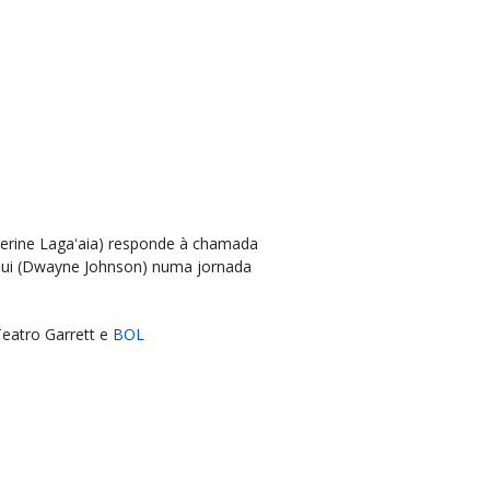
erine Lagaʻaia) responde à chamada
Maui (Dwayne Johnson) numa jornada
Teatro Garrett e
BOL