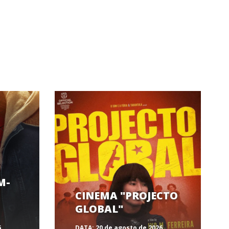
M-
CINEMA "PROJECTO
GLOBAL"
6
DATA:
20 de agosto de 2026