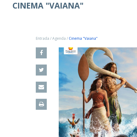
CINEMA "VAIANA"
Entrada
/
Agenda
/
Cinema "Vaiana"