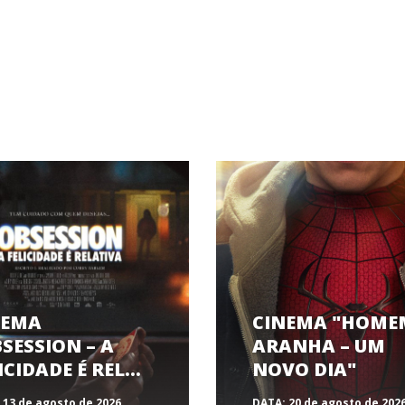
NEMA
CINEMA "HOME
SESSION – A
ARANHA – UM
ICIDADE É REL…
NOVO DIA"
13 de agosto de 2026
DATA:
20 de agosto de 202