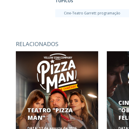
TÓPICOS
Cine-Teatro Garrett: programação
RELACIONADOS
CI
TEATRO "PIZZA
"OB
MAN"
FEL
DATA:
12 de agosto de 2026
DATA: