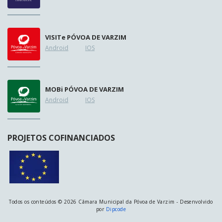
VISIT
e
PÓVOA DE VARZIM
Android
IOS
MOB
i
PÓVOA DE VARZIM
Android
IOS
PROJETOS COFINANCIADOS
Todos os conteúdos © 2026 Câmara Municipal da Póvoa de Varzim - Desenvolvido
por
Dipcode