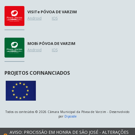
VISIT
e
PÓVOA DE VARZIM
Android
IOS
MOB
i
PÓVOA DE VARZIM
Android
IOS
PROJETOS COFINANCIADOS
Todos os conteúdos © 2026 Câmara Municipal da Póvoa de Varzim - Desenvolvido
por
Dipcode
AVISO: PROCISSÃO EM HONRA DE SÃO JOSÉ - ALTERAÇÕES