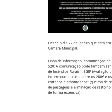
Desde o dia 22 de janeiro que está e
Câmara Municipal.
Linha d
e
Informação, comunicação d
e
520; A comunicação pod
e
também s
e
r
d
e
Incêndios Rurais – SGIF (Avaliação d
incorr
e
numa coima
e
ntr
e
os 280€
e
os
cortados
e
amontoados” (qu
e
ima d
e
r
e
d
e
pastag
e
ns
e
e
liminação d
e
r
e
stolho
d
e
forma
e
xt
e
nsiva).