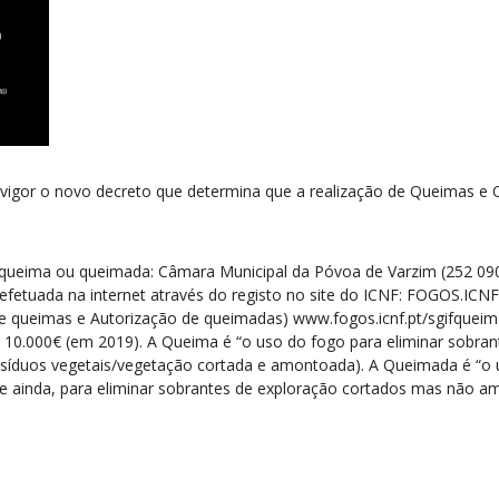
m vigor o novo decreto que determina que a realização de Queimas 
qu
e
ima ou qu
e
imada: Câmara Municipal da Póvoa d
e
Varzim (252 090
e
f
e
tuada na int
e
rn
e
t através do r
e
gisto no sit
e
do ICNF: FOGOS.ICNF.
e
queimas
e
Autorização d
e
qu
e
imadas) www.fogos.icnf.pt/sgifqu
e
im
 10.000€ (
e
m 2019). A Qu
e
ima é “o uso do fogo para
e
liminar sobran
síduos v
e
g
e
tais/v
e
g
e
tação cortada
e
amontoada). A Qu
e
imada é “o 
e
ainda, para
e
liminar sobrant
e
s d
e
e
xploração cortados mas não a