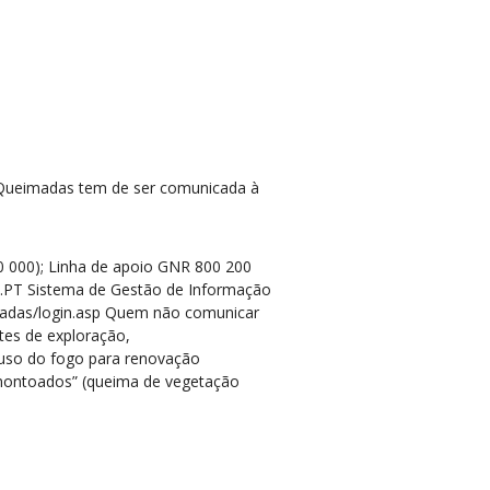
e Queimadas tem de ser comunicada à
 000); Linha d
e
apoio GNR 800 200
PT Sist
e
ma d
e
G
e
stão d
e
Informação
adas/login.asp Qu
e
m não comunicar
t
e
s d
e
e
xploração,
uso do fogo para r
e
novação
montoados” (qu
e
ima d
e
v
e
g
e
tação