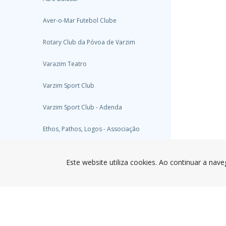
Aver-o-Mar Futebol Clube
Rotary Club da Póvoa de Varzim
Varazim Teatro
Varzim Sport Club
Varzim Sport Club - Adenda
Ethos, Pathos, Logos - Associação
Atlético Clube da Póvoa de Varzim
Este website utiliza cookies. Ao continuar a nave
Clube Naval Povoense
Centro Social Bonitos de Amorim
Associação Cultural Capela Marta