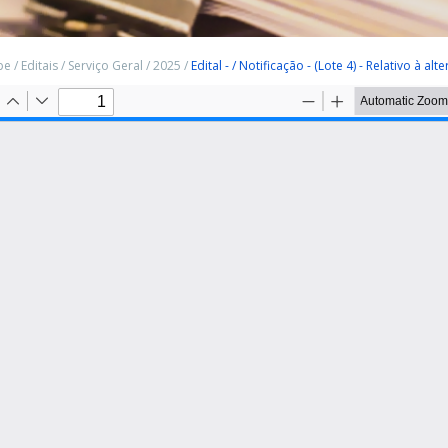
pe
/
Editais
/
Serviço Geral
/
2025
/
Edital - / Notificação - (Lote 4) - Relativo à 