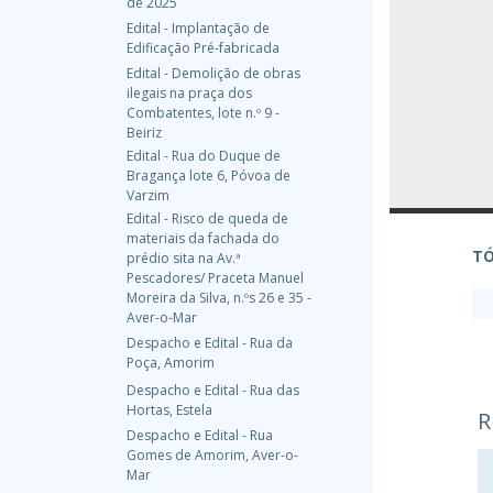
de 2025
Edital - Implantação de
Edificação Pré-fabricada
Edital - Demolição de obras
ilegais na praça dos
Combatentes, lote n.º 9 -
Beiriz
Edital - Rua do Duque de
Bragança lote 6, Póvoa de
Varzim
Edital - Risco de queda de
materiais da fachada do
TÓ
prédio sita na Av.ª
Pescadores/ Praceta Manuel
Moreira da Silva, n.ºs 26 e 35 -
Aver-o-Mar
Despacho e Edital - Rua da
Poça, Amorim
Despacho e Edital - Rua das
Hortas, Estela
R
Despacho e Edital - Rua
Gomes de Amorim, Aver-o-
Mar