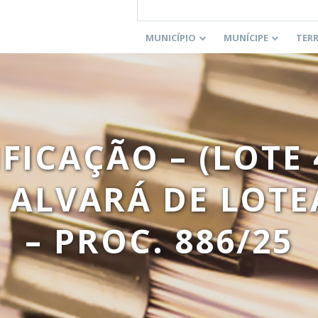
MUNICÍPIO
MUNÍCIPE
TER
IFICAÇÃO – (LOTE 
 ALVARÁ DE LOTE
– PROC. 886/25