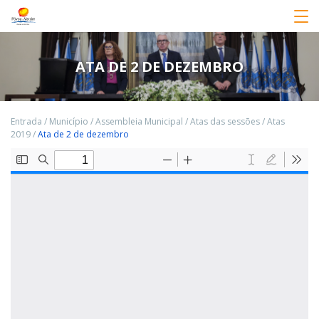
ATA DE 2 DE DEZEMBRO
Entrada
/
Município
/
Assembleia Municipal
/
Atas das sessões
/
Atas
2019
/
Ata de 2 de dezembro