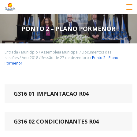
PONTO 2 – PLANO PORMENOR
Entrada
/
Município
/
Assembleia Municipal
/
Documentos das
sessões
/
Ano 2018
/
Sessão de 27 de dezembro
/
Ponto 2 - Plano
Pormenor
G316 01 IMPLANTACAO R04
G316 02 CONDICIONANTES R04