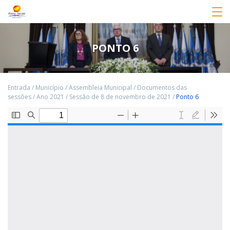
PONTO 6
Entrada
/
Município
/
Assembleia Municipal
/
Documentos das
sessões
/
Ano 2021
/
Sessão de 8 de novembro de 2021
/
Ponto 6