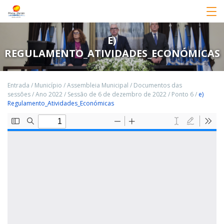
E)
REGULAMENTO_ATIVIDADES_ECONÓMICAS
Entrada
/
Município
/
Assembleia Municipal
/
Documentos das
sessões
/
Ano 2022
/
Sessão de 6 de dezembro de 2022
/
Ponto 6
/
e)
Regulamento_Atividades_Económicas