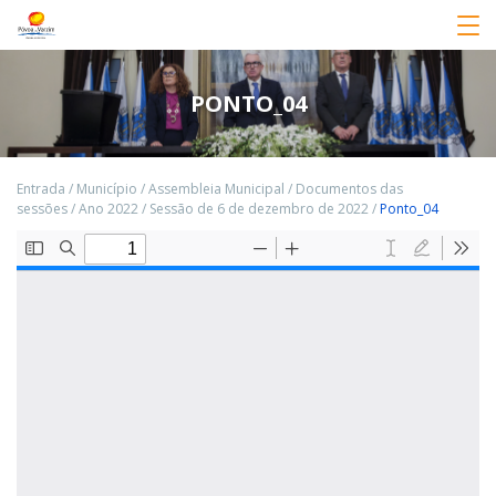
PONTO_04
Entrada
/
Município
/
Assembleia Municipal
/
Documentos das
sessões
/
Ano 2022
/
Sessão de 6 de dezembro de 2022
/
Ponto_04